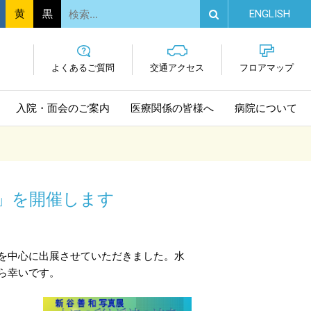
EN
GLISH
黄
黒
よくあるご質問
交通
アクセス
フロア
マップ
入院・面会
のご案内
医療関係の
皆様へ
病院に
ついて
音」を開催します
を中心に出展させていただきました。水
ら幸いです。