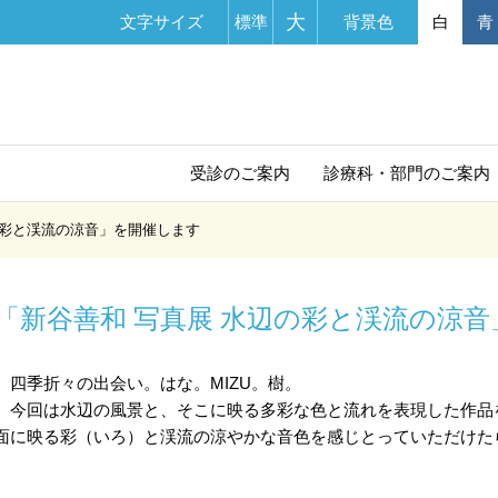
大
文字サイズ
標準
背景色
白
青
受診の
ご案内
診療科・部門
のご案内
の彩と渓流の涼音」を開催します
「新谷善和 写真展 水辺の彩と渓流の涼
四季折々の出会い。はな。MIZU。樹。
今回は水辺の風景と、そこに映る多彩な色と流れを表現した作品
面に映る彩（いろ）と渓流の涼やかな音色を感じとっていただけた