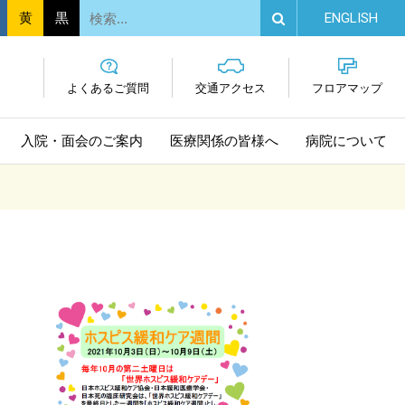
EN
GLISH
黄
黒
よくあるご質問
交通
アクセス
フロア
マップ
入院・面会
のご案内
医療関係の
皆様へ
病院に
ついて