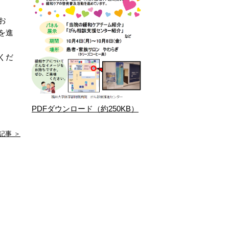
お
を進
くだ
PDFダウンロード（約250KB）
記事 ＞