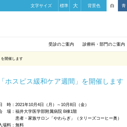
大
文字サイズ
標準
背景色
白
青
受診の
ご案内
診療科・部門
のご案内
」を開催します
「ホスピス緩和ケア週間」を開催します
日 時：2021年10月4日（月）～10月8日（金）
会 場：福井大学医学部附属病院 B棟1階
患者・家族サロン「やわらぎ」（タリーズコーヒー奥）
入場料：無料