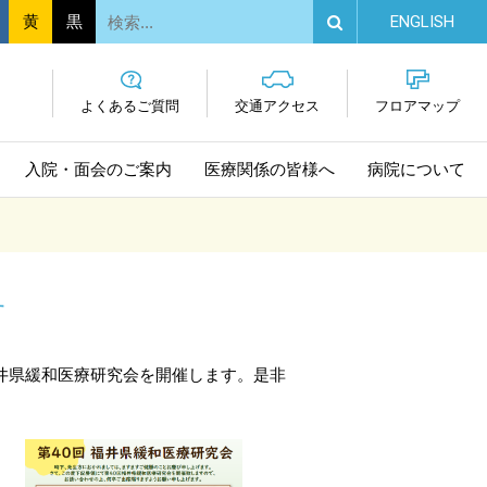
EN
GLISH
黄
黒
よくあるご質問
交通
アクセス
フロア
マップ
入院・面会
のご案内
医療関係の
皆様へ
病院に
ついて
す
回福井県緩和医療研究会を開催します。是非