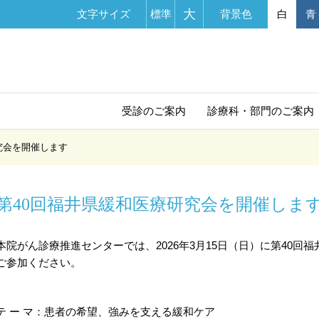
大
文字サイズ
標準
背景色
白
青
受診の
ご案内
診療科・部門
のご案内
究会を開催します
第40回福井県緩和医療研究会を開催しま
本院がん診療推進センターでは、2026年3月15日（日）に第40
ご参加ください。
テ ー マ：患者の希望、強みを支える緩和ケア