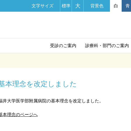
大
文字サイズ
標準
背景色
白
青
受診の
ご案内
診療科・部門
のご案内
基本理念を改定しました
福井大学医学部附属病院の基本理念を改定しました。
基本理念のページへ