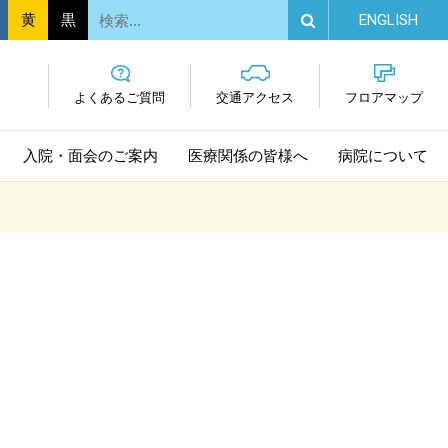
EN
GLISH
黄
黒
よくあるご質問
交通
アクセス
フロア
マップ
入院・面会
のご案内
医療関係の
皆様へ
病院に
ついて