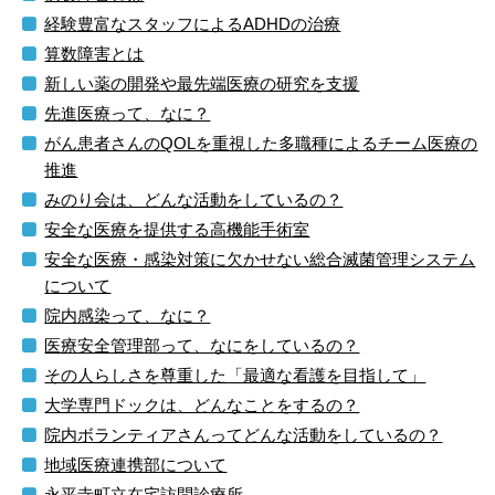
経験豊富なスタッフによるADHDの治療
算数障害とは
新しい薬の開発や最先端医療の研究を支援
先進医療って、なに？
がん患者さんのQOLを重視した多職種によるチーム医療の
推進
みのり会は、どんな活動をしているの？
安全な医療を提供する高機能手術室
安全な医療・感染対策に欠かせない総合滅菌管理システム
について
院内感染って、なに？
医療安全管理部って、なにをしているの？
その人らしさを尊重した「最適な看護を目指して」
大学専門ドックは、どんなことをするの？
院内ボランティアさんってどんな活動をしているの？
地域医療連携部について
永平寺町立在宅訪問診療所