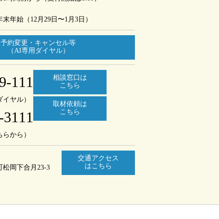
年末年始（12月29日〜1月3日）
予約変更・キャンセル等
（AI専用ダイヤル）
9-111
相談窓口は
こちら
ダイヤル）
取材依頼は
こちら
-3111
ちらから）
交通アクセス
はこちら
町
松岡下合月23-3