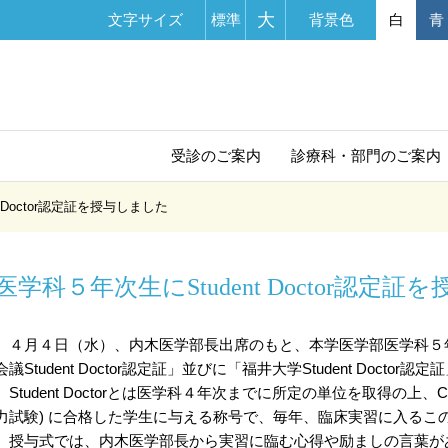
大
文字サイズ
標準
背景色
白
青
受診の
ご案内
診療科・部門
のご案内
 Doctor認定証を授与しました
医学科５年次生にStudent Doctor認定
４月４日（水）、内木医学部長出席のもと、本学医学部医学科５
会議Student Doctor認定証」並びに「福井大学Student Docto
Student Doctorとは医学科４年次までに所定の単位を取得の上、
力試験) に合格した学生に与える称号で、毎年、臨床実習に入るこ
授与式では、内木医学部長から実習に臨む心得や励ましの言葉が