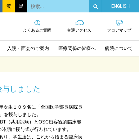
EN
GLISH
黄
黒
よくあるご質問
交通
アクセス
フロア
マップ
入院・面会
のご案内
医療関係の
皆様へ
病院に
ついて
証を授与しました
年次生１０９名に「全国医学部長病院長
r認定証」を授与しました。
CBT（共用試験）とOSCE(客観的臨床能
の時期に授与式が行われています。
あり、学生達は、これから始まる臨床実