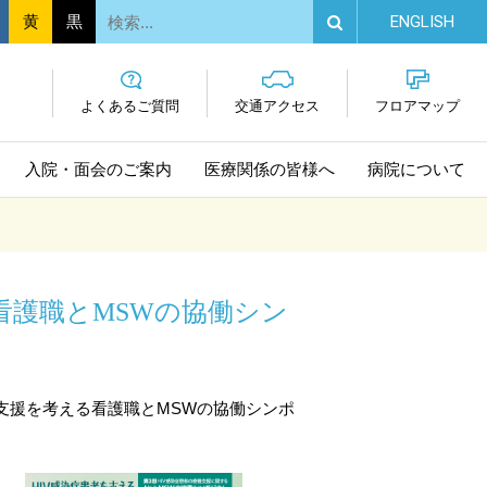
EN
GLISH
黄
黒
よくあるご質問
交通
アクセス
フロア
マップ
入院・面会
のご案内
医療関係の
皆様へ
病院に
ついて
看護職とMSWの協働シン
養支援を考える看護職とMSWの協働シンポ