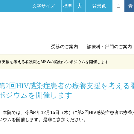
大
文字サイズ
標準
背景色
白
青
受診の
ご案内
診療科・部門
のご案内
療養支援を考える看護職とMSWの協働シンポジウムを開催します
第2回HIV感染症患者の療養支援を考える
ポジウムを開催します
本院では、令和4年12月15日（木）に第2回HIV感染症患者の療
ジウムを開催します。是非ご参加ください。