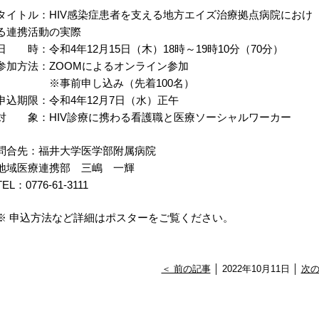
タイトル：HIV感染症患者を支える地方エイズ治療拠点病院におけ
る連携活動の実際
日 時：令和4年12月15日（木）18時～19時10分（70分）
参加方法：ZOOMによるオンライン参加
※事前申し込み（先着100名）
申込期限：令和4年12月7日（水）正午
対 象：HIV診療に携わる看護職と医療ソーシャルワーカー
問合先：福井大学医学部附属病院
地域医療連携部 三嶋 一輝
TEL：0776-61-3111
※ 申込方法など詳細はポスターをご覧ください。
＜ 前の記事
│ 2022年10月11日 │
次の