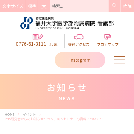
search
大
標準
文字サイズ
病院
0776-61-3111
（代表）
交通アクセス
フロアマップ
Instagram
お知らせ
NEWS
chevron_right
chevron_right
HOME
イベント
PNS研究会からのお知らせ～ランチョンセミナーの資料について～