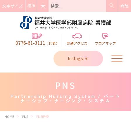
search
大
標準
文字サイズ
病院
0776-61-3111
（代表）
交通アクセス
フロアマップ
Instagram
PNS
Partnership Nursing System / パート
ナーシップ・ナーシング・システム
chevron_right
chevron_right
HOME
PNS
PNS研修