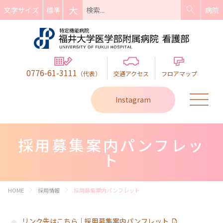
search
大
標準
文字サイズ
病院
0776-61-3111
（代表）
交通アクセス
フロアマップ
Instagram
採用募集案内パンフレッ
ト
chevron_right
chevron_right
HOME
採用情報
採用募集案内パンフレット
リンク先はこちら｜採用募集案内パンフレット