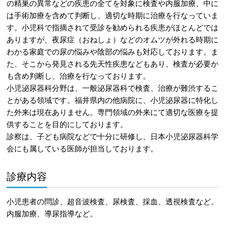
の精巣の異常などの疾患の全てを対象に検査や内服加療、中に
は手術加療を含めて判断し、適切な時期に治療を行なっていま
す。小児科で指摘されて受診を勧められる疾患がほとんどでは
ありますが、夜尿症（おねしょ）などのオムツが外れる時期に
わかる家庭での尿の悩みや陰部の悩みも対応しております。ま
た、そこから発見される先天性疾患などもあり、検査が必要か
も含め判断し、治療を行なっております。
小児泌尿器科分野は、一般泌尿器科で検査、治療が難渋するこ
とがある領域です。福井県内の他病院に、小児泌尿器に特化し
た外来は現在ありません。専門領域の外来にて適切な医療を提
供することを目的にしております。
診察は、子ども病院などで十分に研修し、日本小児泌尿器科学
会にも属している医師が担当しております。
診療内容
小児患者の問診、超音波検査、尿検査、採血、透視検査など。
内服加療、導尿指導など。