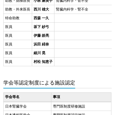
助教・病棟医長
小林 麻美子
腎臓内科学・腎不全
助教・外来医長
西川 雄大
腎臓内科学・腎不全
特命助教
西森 一久
医員
坂下 紗弓
医員
伊藤 皓亮
医員
浜田 緋奈
医員
細川 晃
医員
村松 知恵子
学会等認定制度による施設認定
学会等名
事項
日本腎臓学会
専門医制度研修施設
日本透析医学会
専門医制度認定施設