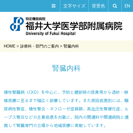
EN
文字サイズ
背景色
HOME
>
診療科・部門のご案内
>
腎臓内科
腎臓内科
慢性腎臓病（CKD）を中心に、予防と健診時の尿異常から透析・移
植医療に至るまで幅広く診療しています。また原因疾患別には、糖
尿病性腎症、慢性腎炎・ネフローゼ症候群、高血圧性腎硬化症、ル
ープス腎炎などの主要疾患を対象に、院内の関連科や関連病院と連
携して腎臓専門の立場から地域医療に貢献しています。