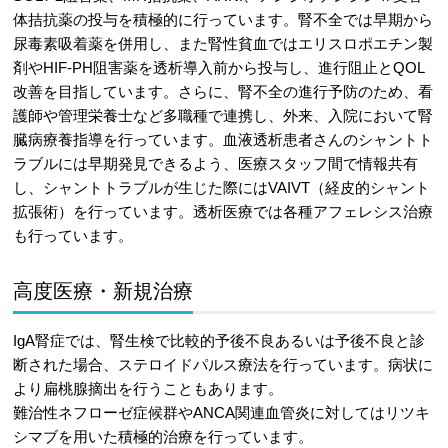
体拮抗薬の投与を積極的に行っています。腎不全では早期から
尿毒素吸着薬を併用し、また腎性貧血ではエリスロポエチン製
剤やHIF-PH阻害薬を透析導入前から投与し、進行阻止とQOL
改善を目指しています。さらに、腎不全の進行予防のため、看
護師や管理栄養士など多職種で連携し、外来、入院において腎
臓病療養指導を行っています。血液透析患者さんのシャントト
ラブルには早期発見できるよう、医療スタッフ間で情報共有
し、シャントトラブルが生じた際にはVAIVT（経皮的シャント
拡張術）を行っています。透析医療では各種アフェレシス治療
も行っています。
高度医療・新規治療
IgA腎症では、腎生検で比較的予後不良あるいは予後不良と診
断された場合、ステロイドパルス療法を行っています。病状に
より扁桃腺摘出を行うこともあります。
難治性ネフローゼ症候群やANCA関連血管炎に対してはリツキ
シマブを用いた積極的治療を行っています。