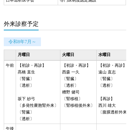
外来診察予定
令和8年7月～
月曜日
火曜日
水曜日
午前
【初診・再診】
【初診・再診】
【初診・再診】
髙橋 直生
西森 一久
遠山 直志
〔腎臓〕
〔腎臓〕
〔腎臓〕
〔透析〕
〔透析〕
〔透析〕
糟野 健司
坂下 紗弓
〔腎移植〕
【再診】
〔多発性嚢胞腎外来〕
〔腎移植後外来〕
西川 雄大
〔腎臓〕
〔腹膜透析外来
〔透析〕
午後