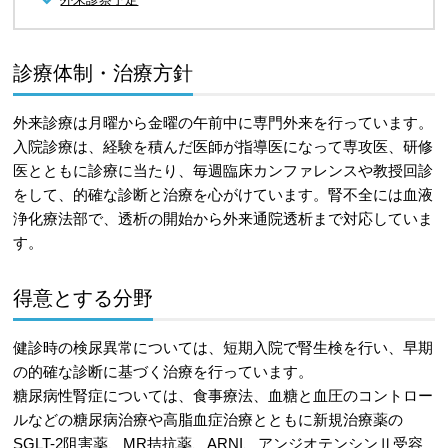
診療体制・治療方針
外来診療は月曜から金曜の午前中に専門外来を行っています。
入院診療は、経験を積んだ医師が指導医になって専攻医、研修
医とともに診療に当たり、毎週臨床カンファレンスや教授回診
をして、的確な診断と治療を心がけています。腎不全には血液
浄化療法部で、透析の開始から外来通院透析まで対応していま
す。
得意とする分野
健診時の検尿異常については、短期入院で腎生検を行い、早期
の的確な診断に基づく治療を行っています。
糖尿病性腎症については、食事療法、血糖と血圧のコントロー
ルなどの糖尿病治療や高脂血症治療とともに新規治療薬の
SGLT-2阻害薬、MR拮抗薬、ARNI、アンジオテンシンⅡ受容