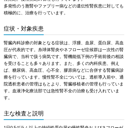
多発性のう胞腎やファブリー病などの遺伝性腎疾患に対しても
積極的に、治療を行っています。
症状・対象疾患
腎臓内科診療の対象となる症状は、浮腫、血尿、蛋白尿、高血
圧が代表的です。糸球体腎炎やネフローゼ症候群は一次性の腎
臓病で、当科で扱う病気です。腎機能低下例の手術前後の相談
を受けることも多々あります。また、多くの内科疾患、例え
ば、糖尿病、高血圧、心不全、膠原病などに合併する腎臓病診
療を行っています。慢性腎不全については、透析導入前や、通
院透析患者の管理はもとより、腎臓移植者の管理も行っていま
す。血液浄化療法部では急性腎不全の治療も受け入れていま
す。
主な検査と説明
1日0.5グラム以上の持続性蛋白尿や慢性腎炎およびネフローゼ