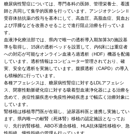
糖尿病性腎症については、専門各科の医師、管理栄養士、看護
師と共同して集学的医療を行っています。アンジオテンシンⅡ
受容体拮抗薬の投与を基本にして、高血圧、高脂血症、貧血お
よび浮腫などを改善させることで進行阻止治療を行っていま
す。
血液浄化療法部では、県内で唯一の透析導入期加算3の施設基
準を取得し、15床の透析ベッドを設置して、内6床には重症者
への対応が可能なオンライン血液ろ過透析（HDF）機器を配備
しています。透析情報はコンピューター管理されており、確
実、安全な透析を実施しています。腹膜透析（CAPD）の導入
も積極的に行っています。
各種アフェレシスは、糖尿病性腎症に対するLDLアフェレシ
ス、閉塞性動脈硬化症に対する吸着型血液浄化器による治療を
含めて、炎症性腸疾患や免疫性神経疾患まで幅広く治療対象に
しています。
腎移植は移植専門医が在籍し、泌尿器科医と連携し実施してい
ます。県内唯一の献腎（死体腎）移植の認定施設となってお
り、先行的腎移植、ABO不適合移植、HLA抗体陽性移植や、急
性拒絶、慢性拒絶の管理も行っています。